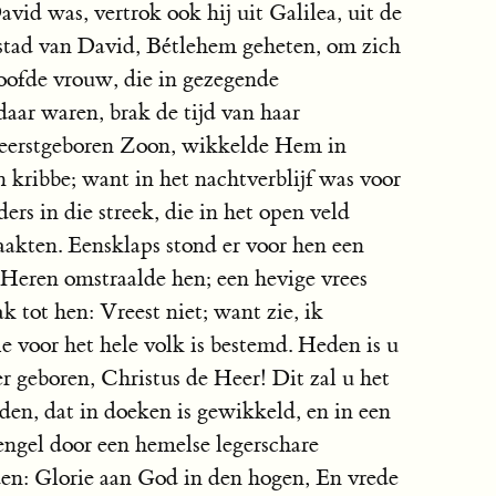
avid was, vertrok ook hij uit Galilea, uit de
 stad van David, Bétlehem geheten, om zich
loofde vrouw, die in gezegende
aar waren, brak de tijd van haar
 eerstgeboren Zoon, wikkelde Hem in
 kribbe; want in het nachtverblijf was voor
ers in die streek, die in het open veld
akten. Eensklaps stond er voor hen een
s Heren omstraalde hen; een hevige vrees
k tot hen: Vreest niet; want zie, ik
e voor het hele volk is bestemd. Heden is u
r geboren, Christus de Heer! Dit zal u het
nden, dat in doeken is gewikkeld, en in een
 engel door een hemelse legerschare
den: Glorie aan God in den hogen, En vrede