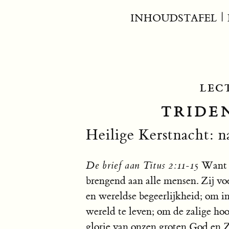
INHOUDSTAFEL
|
LEC
TRIDEN
Heilige Kerstnacht: n
De brief aan Titus 2:11-15
Want G
brengend aan alle mensen. Zij vo
en wereldse begeerlijkheid; om i
wereld te leven; om de zalige ho
glorie van onzen groten God en Z