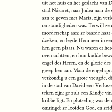
uit het huis en het geslacht van D
stad Názaret, naar Judea naar de
aan te geven met Maria, zijn ver
omstandigheden was. Terwijl ze d
moederschap aan; ze baarde haar
doeken, en legde Hem neer in een
hen geen plaats. Nu waren er herd
overnachtten, en hun kudde bewa
engel des Heren, en de glorie de
greep hen aan. Maar de engel spra
verkondig u een grote vreugde, di
in de stad van David een Verlosse
teken zijn: ge zult een Kindje vi
kribbe ligt. En plotseling was de
omringd; ze loofden God, en zei