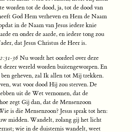
e worden tot de dood, ja, tot de dood van
k heeft God Hem verheven en Hem de Naam
opdat in de Naam van Jesus iedere knie
arde en onder de aarde, en iedere tong zou
ader, dat Jesus Christus de Heer is.
12:31-36
Nu wordt het oordeel over deze
rst dezer wereld worden buitengeworpen. En
en geheven, zal Ik allen tot Mij trekken.
even, wat voor dood Hij zou sterven. De
bben uit de Wet vernomen, dat de
n hoe zegt Gij dan, dat de Mensenzoon
e is die Mensenzoon? Jesus sprak tot hen:
n uw midden. Wandelt, zolang gij het licht
errast; wie in de duisternis wandelt, weet