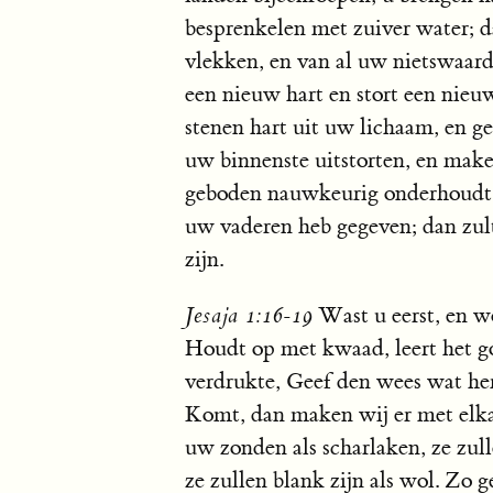
besprenkelen met zuiver water; d
vlekken, en van al uw nietswaard
een nieuw hart en stort een nieu
stenen hart uit uw lichaam, en gee
uw binnenste uitstorten, en maken
geboden nauwkeurig onderhoudt. 
uw vaderen heb gegeven; dan zult
zijn.
Jesaja 1:16-19
Wast u eerst, en w
Houdt op met kwaad, leert het go
verdrukte, Geef den wees wat h
Komt, dan maken wij er met elka
uw zonden als scharlaken, ze zull
ze zullen blank zijn als wol. Zo 