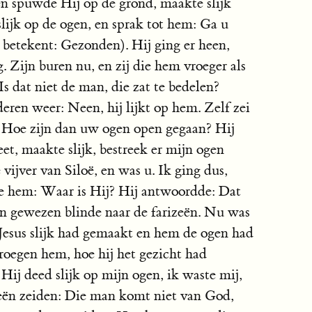
n spuwde Hij op de grond, maakte slijk
slijk op de ogen, en sprak tot hem: Ga u
t betekent: Gezonden). Hij ging er heen,
 Zijn buren nu, en zij die hem vroeger als
s dat niet de man, die zat te bedelen?
eren weer: Neen, hij lijkt op hem. Zelf zei
: Hoe zijn dan uw ogen open gegaan? Hij
t, maakte slijk, bestreek er mijn ogen
vijver van Siloë, en was u. Ik ging dus,
de hem: Waar is Hij? Hij antwoordde: Dat
en gewezen blinde naar de farizeën. Nu was
n Jesus slijk had gemaakt en hem de ogen had
oegen hem, hoe hij het gezicht had
 Hij deed slijk op mijn ogen, ik waste mij,
zeën zeiden: Die man komt niet van God,