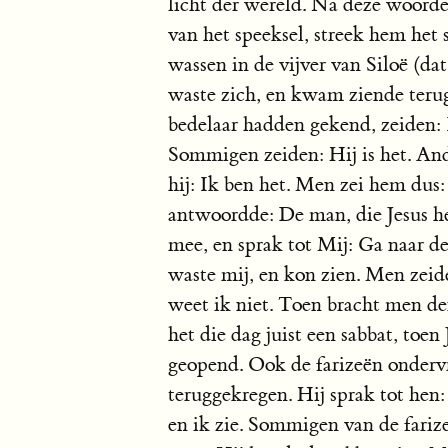
licht der wereld. Na deze woorde
van het speeksel, streek hem het 
wassen in de vijver van Siloë (da
waste zich, en kwam ziende terug.
bedelaar hadden gekend, zeiden: I
Sommigen zeiden: Hij is het. And
hij: Ik ben het. Men zei hem dus
antwoordde: De man, die Jesus hee
mee, en sprak tot Mij: Ga naar de 
waste mij, en kon zien. Men zei
weet ik niet. Toen bracht men d
het die dag juist een sabbat, toe
geopend. Ook de farizeën ondervr
teruggekregen. Hij sprak tot hen:
en ik zie. Sommigen van de fari