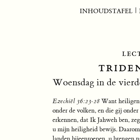
INHOUDSTAFEL
|
LEC
TRIDEN
Woensdag in de vierd
Ezechiël 36:23-28
Want heiligen 
onder de volken, en die gij onde
erkennen, dat Ik Jahweh ben, zegt
u mijn heiligheid bewijs. Daarom 
landen bijeenroepen, u brengen n