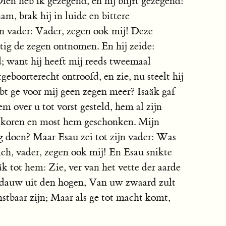
en heb ik gezegend, en hij blijft gezegend!
am, brak hij in luide en bittere
jn vader: Vader, zegen ook mij! Deze
tig de zegen ontnomen. En hij zeide:
; want hij heeft mij reeds tweemaal
geboorterecht ontroofd, en zie, nu steelt hij
bt ge voor mij geen zegen meer? Isaäk gaf
m over u tot vorst gesteld, hem al zijn
en koren en most hem geschonken. Mijn
g doen? Maar Esau zei tot zijn vader: Was
ch, vader, zegen ook mij! En Esau snikte
äk tot hem: Zie, ver van het vette der aarde
ldauw uit den hogen, Van uw zwaard zult
stbaar zijn; Maar als ge tot macht komt,