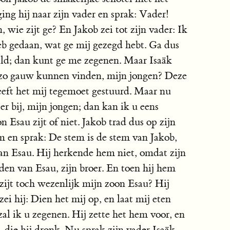
ing hij naar zijn vader en sprak: Vader!
 wie zijt ge? En Jakob zei tot zijn vader: Ik
eb gedaan, wat ge mij gezegd hebt. Ga dus
wild; dan kunt ge me zegenen. Maar Isaäk
t zo gauw kunnen vinden, mijn jongen? Deze
ft het mij tegemoet gestuurd. Maar nu
r bij, mijn jongen; dan kan ik u eens
n Esau zijt of niet. Jakob trad dus op zijn
m en sprak: De stem is de stem van Jakob,
an Esau. Hij herkende hem niet, omdat zijn
en van Esau, zijn broer. En toen hij hem
zijt toch wezenlijk mijn zoon Esau? Hij
ei hij: Dien het mij op, en laat mij eten
al ik u zegenen. Hij zette het hem voor, en
, die hij dronk. Nu sprak zijn vader Isaäk