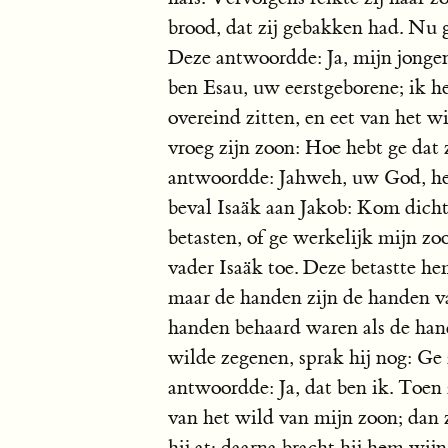
brood, dat zij gebakken had. Nu g
Deze antwoordde: Ja, mijn jongen,
ben Esau, uw eerstgeborene; ik h
overeind zitten, en eet van het 
vroeg zijn zoon: Hoe hebt ge da
antwoordde: Jahweh, uw God, hee
beval Isaäk aan Jakob: Kom dichte
betasten, of ge werkelijk mijn zoo
vader Isaäk toe. Deze betastte he
maar de handen zijn de handen v
handen behaard waren als de hand
wilde zegenen, sprak hij nog: Ge 
antwoordde: Ja, dat ben ik. Toen z
van het wild van mijn zoon; dan z
hij at; daarna bracht hij hem wijn