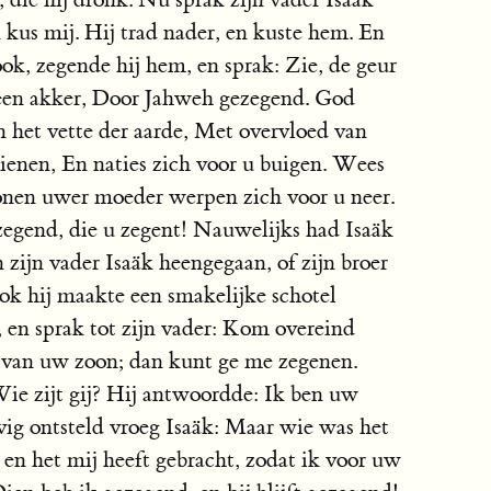
 kus mij. Hij trad nader, en kuste hem. En
ook, zegende hij hem, en sprak: Zie, de geur
n een akker, Door Jahweh gezegend. God
 het vette der aarde, Met overvloed van
ienen, En naties zich voor u buigen. Wees
zonen uwer moeder werpen zich voor u neer.
zegend, die u zegent! Nauwelijks had Isaäk
zijn vader Isaäk heengegaan, of zijn broer
ok hij maakte een smakelijke schotel
r, en sprak tot zijn vader: Kom overeind
ld van uw zoon; dan kunt ge me zegenen.
Wie zijt gij? Hij antwoordde: Ik ben uw
ig ontsteld vroeg Isaäk: Maar wie was het
 en het mij heeft gebracht, zodat ik voor uw